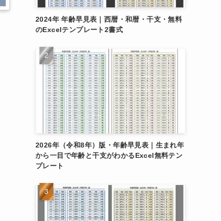
2024年 年齢早見表｜西暦・和暦・干支・無料
のExcelテンプレート2書式
ー
向
2026年（令和8年）版・年齢早見表｜生まれ年
、
から一目で年齢と干支がわかるExcel無料テン
プレート