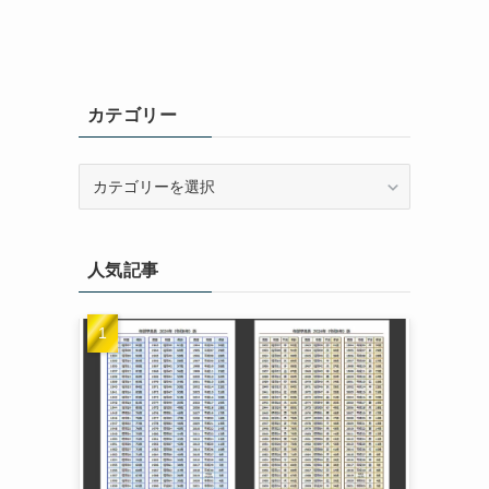
カテゴリー
カ
テ
ゴ
リ
人気記事
ー