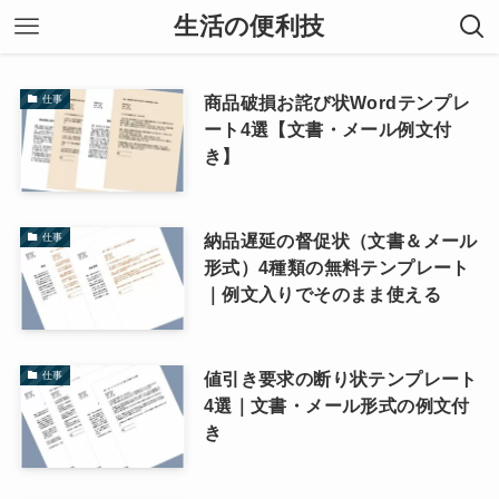
生活の便利技
商品破損お詫び状Wordテンプレ
仕事
ート4選【文書・メール例文付
き】
納品遅延の督促状（文書＆メール
仕事
形式）4種類の無料テンプレート
｜例文入りでそのまま使える
値引き要求の断り状テンプレート
仕事
4選｜文書・メール形式の例文付
き