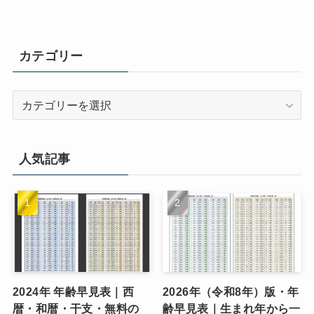
カテゴリー
カ
テ
ゴ
リ
人気記事
ー
2024年 年齢早見表｜西
2026年（令和8年）版・年
暦・和暦・干支・無料の
齢早見表｜生まれ年から一