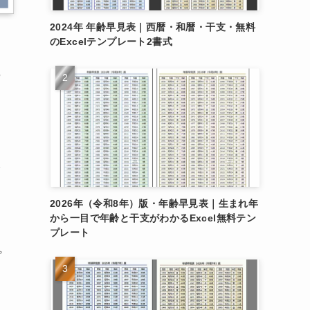
2024年 年齢早見表｜西暦・和暦・干支・無料
のExcelテンプレート2書式
の
形
2026年（令和8年）版・年齢早見表｜生まれ年
から一目で年齢と干支がわかるExcel無料テン
プレート
プ