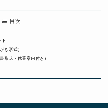
目次
ント
はがき形式）
文書形式・休業案内付き）