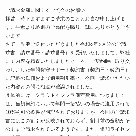
ご請求金額に関するご照会のお願い
拝啓 時下ますますご清栄のこととお喜び申し上げま
す。平素より格別のご高配を賜り、誠にありがとうござ
います。
さて、先般ご送付いただきました令和○年○月分のご請
求書（請求番号：請求番号）を受領いたしまして、弊社
にて内容を精査いたしましたところ、ご契約時に取り交
わしました年間保守サポート契約書（契約日：契約日）
に記載の単価および適用割引率と、今回ご請求いただい
た内容との間に相違が確認されました。
具体的には、クラウドインフラ保守費用につきまして
は、当初契約において年間一括払いの場合に適用される
10%割引の条件が明記されておりますが、今回のご請求
書にはこの割引が反映されておらず、割引前の金額がそ
のままご請求されているようです。また、追加ライセン