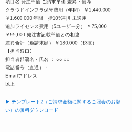
項目名 発注単価 ご請求単価 差異・備考
クラウドインフラ保守費用（年間） ￥1,440,000
￥1,600,000 年間一括10%割引未適用
追加ライセンス費用（5ユーザー分） ￥75,000
￥95,000 発注書記載単価との相違
差異合計（過請求額） ￥180,000（税抜）
【担当窓口】
担当者部署名・氏名 ： ○○ ○○
電話番号（直通）：
Emailアドレス ：
以上
▶ テンプレート2（ご請求金額に関するご照会のお願
い）の無料ダウンロード