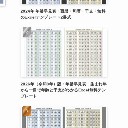
2024年 年齢早見表｜西暦・和暦・干支・無料
のExcelテンプレート2書式
、
を
2026年（令和8年）版・年齢早見表｜生まれ年
文
から一目で年齢と干支がわかるExcel無料テン
プレート
ま