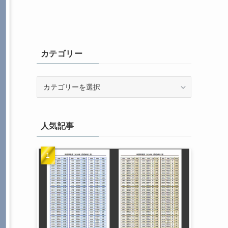
カテゴリー
カ
テ
ゴ
リ
人気記事
ー