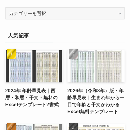
カ
テ
ゴ
リ
人気記事
ー
2024年 年齢早見表｜西
2026年（令和8年）版・年
暦・和暦・干支・無料の
齢早見表｜生まれ年から一
Excelテンプレート2書式
目で年齢と干支がわかる
Excel無料テンプレート