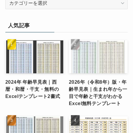
カ
テ
ゴ
リ
人気記事
ー
2024年 年齢早見表｜西
2026年（令和8年）版・年
暦・和暦・干支・無料の
齢早見表｜生まれ年から一
Excelテンプレート2書式
目で年齢と干支がわかる
Excel無料テンプレート