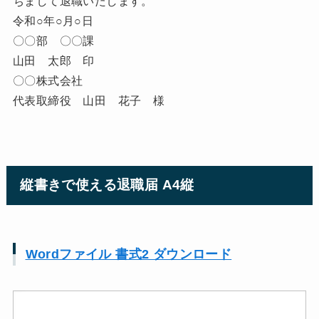
ちまして退職いたします。
令和○年○月○日
〇〇部 〇〇課
山田 太郎 印
〇〇株式会社
代表取締役 山田 花子 様
縦書きで使える退職届 A4縦
Wordファイル 書式2 ダウンロード