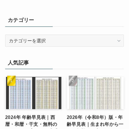
カテゴリー
カ
テ
ゴ
リ
人気記事
ー
2024年 年齢早見表｜西
2026年（令和8年）版・年
暦・和暦・干支・無料の
齢早見表｜生まれ年から一