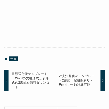
仕事
書類送付状テンプレート
収支決算書のテンプレー
｜Wordの文書形式と表形
ト2書式｜記載例あり・
式の2書式を無料ダウンロ
Excelで自動計算可能
ード