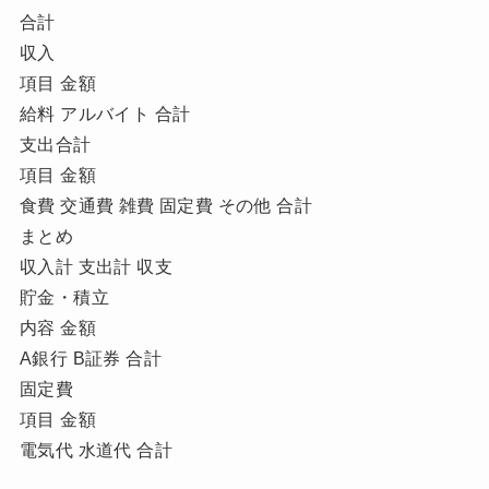
合計
収入
項目 金額
給料 アルバイト 合計
支出合計
項目 金額
食費 交通費 雑費 固定費 その他 合計
まとめ
収入計 支出計 収支
貯金・積立
内容 金額
A銀行 B証券 合計
固定費
項目 金額
電気代 水道代 合計