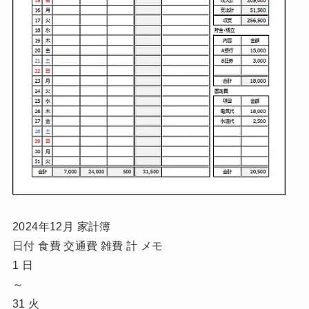
2024年12月 家計簿
日付 食費 交通費 雑費 計 メモ
1 日
～
31 火