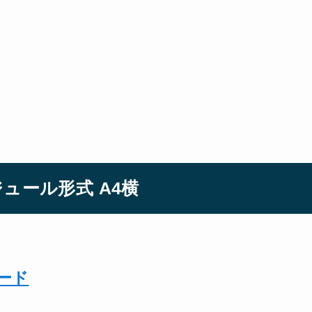
ュール形式 A4横
ロード