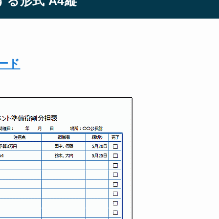
る形式 A4縦
ロード