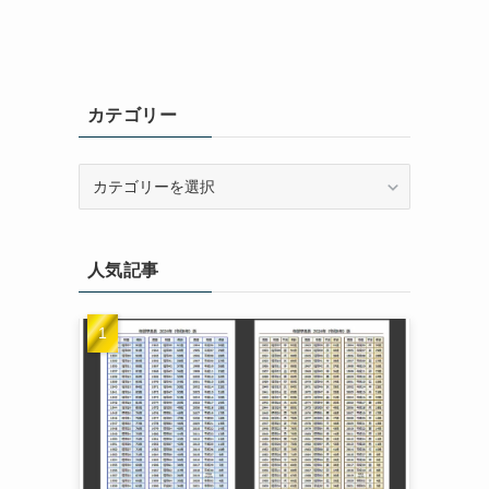
カテゴリー
カ
テ
ゴ
リ
人気記事
ー