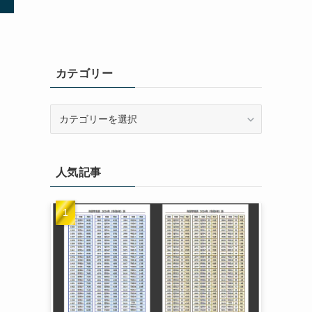
カテゴリー
ま
カ
テ
ゴ
リ
人気記事
ー