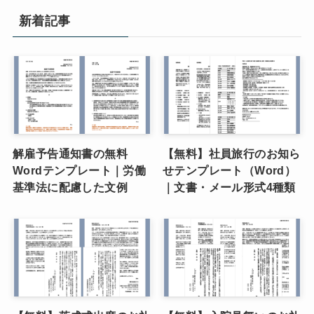
新着記事
解雇予告通知書の無料
【無料】社員旅行のお知ら
Wordテンプレート｜労働
せテンプレート（Word）
基準法に配慮した文例
｜文書・メール形式4種類