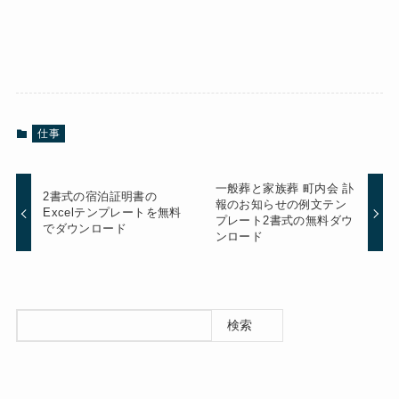
仕事
一般葬と家族葬 町内会 訃
2書式の宿泊証明書の
報のお知らせの例文テン
Excelテンプレートを無料
プレート2書式の無料ダウ
でダウンロード
ンロード
検索