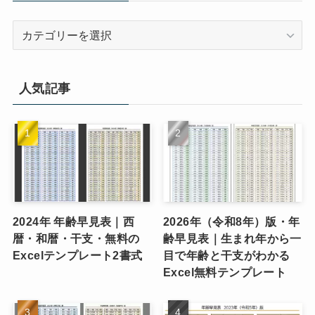
カ
テ
ゴ
リ
人気記事
ー
2024年 年齢早見表｜西
2026年（令和8年）版・年
暦・和暦・干支・無料の
齢早見表｜生まれ年から一
Excelテンプレート2書式
目で年齢と干支がわかる
Excel無料テンプレート