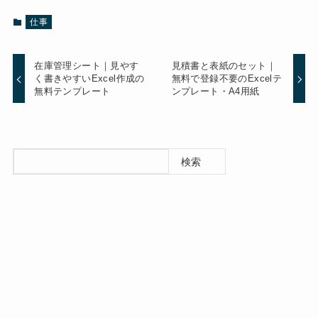
仕事
在庫管理シート｜見やす
見積書と表紙のセット｜
く書きやすいExcel作成の
無料で登録不要のExcelテ
無料テンプレート
ンプレート・A4用紙
検索