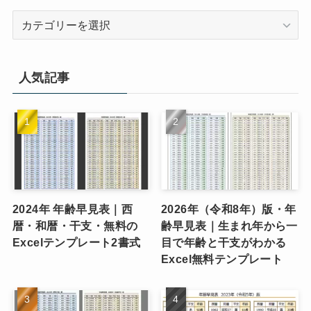
カ
テ
ゴ
リ
人気記事
ー
2024年 年齢早見表｜西
2026年（令和8年）版・年
暦・和暦・干支・無料の
齢早見表｜生まれ年から一
Excelテンプレート2書式
目で年齢と干支がわかる
Excel無料テンプレート