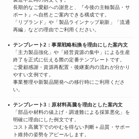
長期的なご愛顧への謝意と、『今後の主軸製品・サ
ポート』へ自然とご案内できる構成です。
「リブランド」や「製品ラインナップ刷新」「流通
再編」などの理由でご利用ください。
テンプレート2：事業戦略転換を理由にした案内文
「主力製品強化」や「経営資源の集中」による生産
終了を正式に伝える際の定番テンプレートです。
ご愛顧感謝・資源再配置・後継案内の流れが分かり
やすい文例です。
事業整理や新製品開発への移行時にご利用くださ
い。
テンプレート3：原材料高騰を理由とした案内文
「部品や材料の値上げ・調達難による採算悪化」を
明確に理由にした例文です。
コスト高騰下でのやむを得ない判断＋品質・サポー
ト維持の姿勢をアピールします。