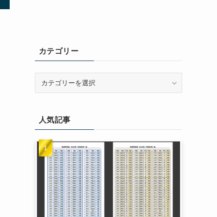
」
カテゴリー
カ
テ
ゴ
リ
人気記事
ー