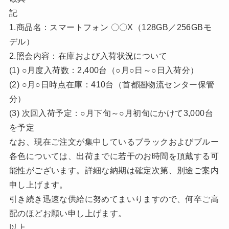
記
1.商品名：スマートフォン 〇〇X（128GB／256GBモ
デル）
2.照会内容：在庫および入荷状況について
(1) ○月度入荷数：2,400台（○月○日～○日入荷分）
(2) ○月○日時点在庫：410台（首都圏物流センター保管
分）
(3) 次回入荷予定：○月下旬～○月初旬にかけて3,000台
を予定
なお、現在ご注文が集中しているブラックおよびブルー
各色については、出荷までに若干のお時間を頂戴する可
能性がございます。詳細な納期は確定次第、別途ご案内
申し上げます。
引き続き迅速な供給に努めてまいりますので、何卒ご高
配のほどお願い申し上げます。
以上