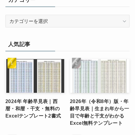
カ
テ
ゴ
リ
人気記事
ー
2024年 年齢早見表｜西
2026年（令和8年）版・年
暦・和暦・干支・無料の
齢早見表｜生まれ年から一
Excelテンプレート2書式
目で年齢と干支がわかる
Excel無料テンプレート