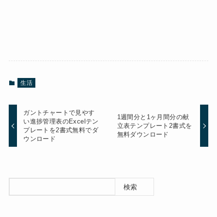
生活
ガントチャートで見やす
1週間分と1ヶ月間分の献
い進捗管理表のExcelテン
立表テンプレート2書式を
プレートを2書式無料でダ
無料ダウンロード
ウンロード
検索